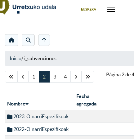
Seleccione su idioma
EUSKERA
Inicio
/
i_subvenciones
Página 2 de 4
1
2
3
4
Fecha
Nombre
agregada
2023-OinarriEspezifikoak
2022-OinarriEspezifikoak