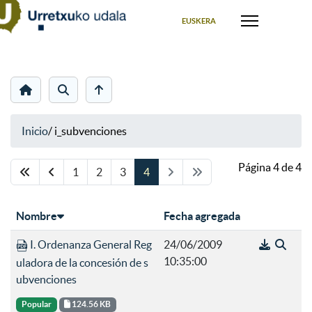
Seleccione su idioma
EUSKERA
Inicio
/
i_subvenciones
Página 4 de 4
1
2
3
4
Nombre
Fecha agregada
I. Ordenanza General Reg
24/06/2009
10:35:00
uladora de la concesión de s
ubvenciones
Popular
124.56 KB