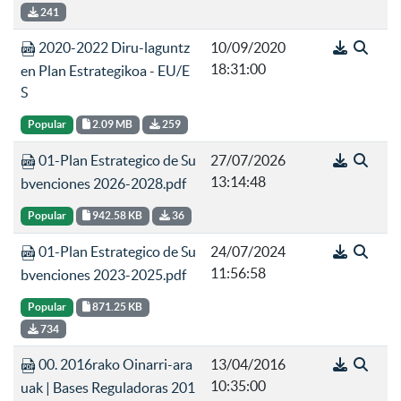
241
2020-2022 Diru-laguntz
10/09/2020
18:31:00
en Plan Estrategikoa - EU/E
S
Popular
2.09 MB
259
01-Plan Estrategico de Su
27/07/2026
13:14:48
bvenciones 2026-2028.pdf
Popular
942.58 KB
36
01-Plan Estrategico de Su
24/07/2024
11:56:58
bvenciones 2023-2025.pdf
Popular
871.25 KB
734
00. 2016rako Oinarri-ara
13/04/2016
10:35:00
uak | Bases Reguladoras 201