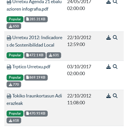
Urretxu Agenda 21 ebalu
24/05/2017
02:00:00
azioren infografia.pdf
Popular
285.31 KB
650
Urretxu 2012: Indicadore
22/10/2012
12:59:00
s de Sostenibilidad Local
Popular
472.1 KB
631
Trptico Urretxu.pdf
03/10/2017
02:00:00
Popular
869.19 KB
770
Tokiko Iraunkortasun Adi
22/10/2012
11:08:00
erazleak
Popular
470.93 KB
618