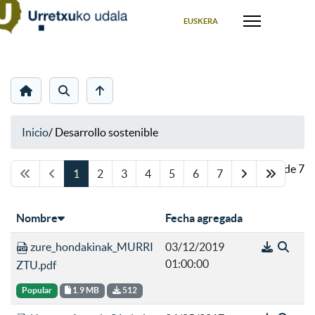
Seleccione su idioma
EUSKERA
Inicio
/
Desarrollo sostenible
Página 1 de 7
1
2
3
4
5
6
7
Nombre
Fecha agregada
zure_hondakinak_MURRI
03/12/2019
01:00:00
ZTU.pdf
Popular
1.9 MB
512